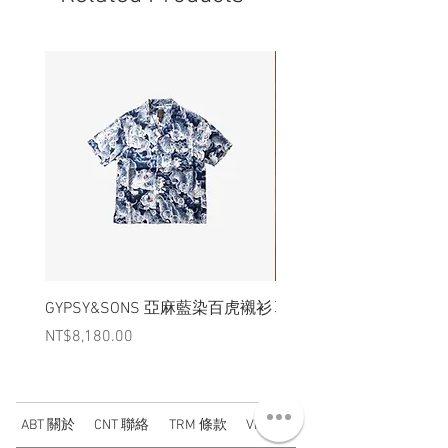
GYPSY&SONS 亞麻藍染百虎襯衫
聯名Hoodie
Price
Price
NT$8,180.00
NT$3,880.00
ABT 關於
CNT 聯絡
TRM 條款
VIP 會員