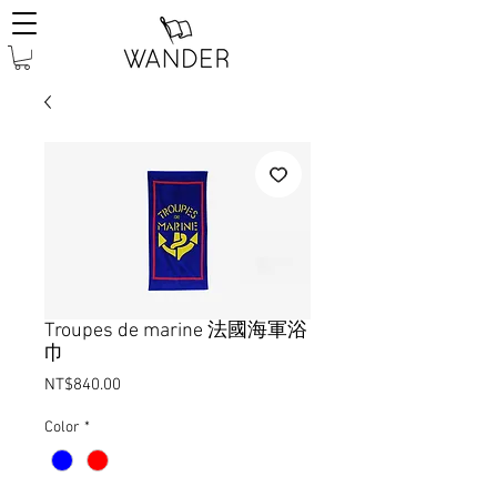
Troupes de marine 法國海軍浴
巾
Price
NT$840.00
Color
*