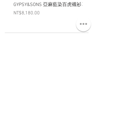
GYPSY&SONS 亞麻藍染百虎襯衫
聯名Hoodie
Price
Price
NT$8,180.00
NT$3,880.00
ABT 關於
CNT 聯絡
TRM 條款
VIP 會員
WANDER 本舖
No. 38, Lane 91, Section 2, Chengde Road
Datong District, Taipei City, Taiwan R.O.C.
臺北市大同區承德路二段91巷38號
SUN - THU : 14:00 - 20:00
FRI - SAT : 14:00 - 21:00
TUE: DAY OFF
​禮拜二公休
wandertaiwan@gmail.com
© 2025 by Wander Select Shop 雋永選物店 All rights