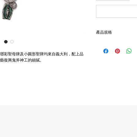
產品規格
- 不鏽鋼工業用掛勾
- 老琺瑯彩聖母牌
瑯彩聖母牌及小圓形聖牌均來自義大利，配上品
- 小圓形聖牌
藝復興鬼斧神工的細膩。
- 品牌烙印不鏽鋼匙圈