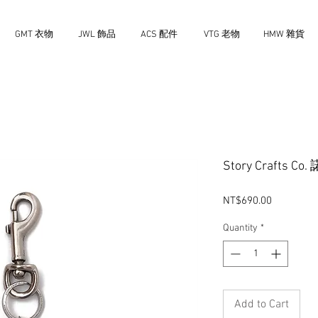
GMT 衣物
JWL 飾品
ACS 配件
VTG 老物
HMW 雜貨
Story Crafts 
Price
NT$690.00
Quantity
*
Add to Cart