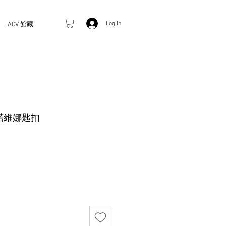
Log In
ACV 館藏
Co. 諾維娜匙扣