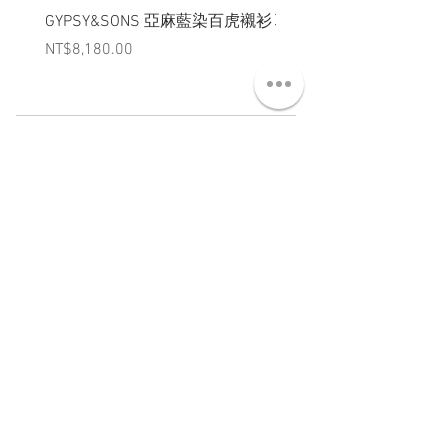
GYPSY&SONS 亞麻藍染百虎襯衫
聯名Hoodie
Price
Price
NT$8,180.00
NT$3,880.00
ABT 關於
CNT 聯絡
TRM 條款
VIP 會員
WANDER 本舖
No. 38, Lane 91, Section 2, Chengde Road
Datong District, Taipei City, Taiwan R.O.C.
臺北市大同區承德路二段91巷38號
SUN - THU : 14:00 - 20:00
FRI - SAT : 14:00 - 21:00
TUE: DAY OFF
​禮拜二公休
wandertaiwan@gmail.com