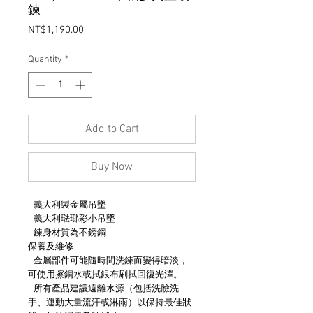
鍊
Price
NT$1,190.00
Quantity
*
Add to Cart
Buy Now
- 義大利製金屬吊墜
- 義大利琺瑯彩小吊墜
- 鍊身材質為不銹鋼
保養及維修
- 金屬部件可能隨時間洗鍊而變得暗淡，
可使用擦銅水或拭銀布刷拭回復光澤。
- 所有產品建議遠離水源（包括洗臉洗
手、運動大量流汗或淋雨）以保持最佳狀