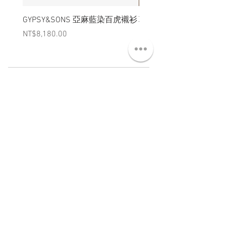
GYPSY&SONS 亞麻藍染百虎襯衫
聯名Hoodie
Price
Price
NT$8,180.00
NT$3,880.00
ABT 關於
CNT 聯絡
TRM 條款
VIP 會員
WANDER 本舖
No. 38, Lane 91, Section 2, Chengde Road
Datong District, Taipei City, Taiwan R.O.C.
臺北市大同區承德路二段91巷38號
SUN - THU : 14:00 - 20:00
FRI - SAT : 14:00 - 21:00
TUE: DAY OFF
​禮拜二公休
wandertaiwan@gmail.com