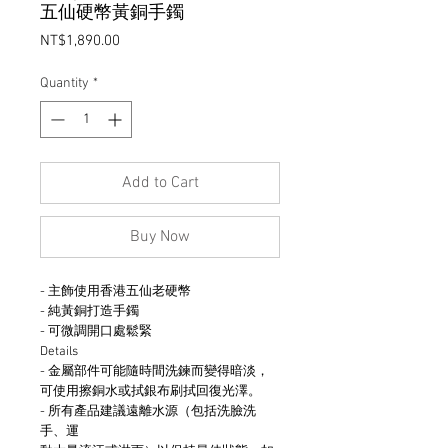
五仙硬幣黃銅手鐲
Price
NT$1,890.00
Quantity
*
Add to Cart
Buy Now
- 主飾使用香港五仙老硬幣
- 純黃銅打造手鐲
- 可微調開口處鬆緊
Details
- 金屬部件可能隨時間洗鍊而變得暗淡，
可使用擦銅水或拭銀布刷拭回復光澤。
- 所有產品建議遠離水源（包括洗臉洗
手、運