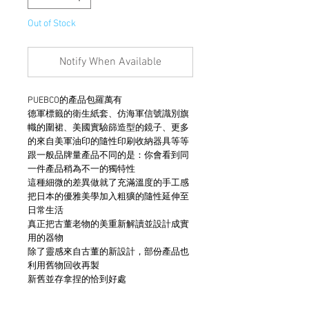
Out of Stock
Notify When Available
PUEBCO的產品包羅萬有
德軍標籤的衛生紙套、仿海軍信號識別旗
幟的圍裙、美國實驗篩造型的鏡子、更多
的來自美軍油印的隨性印刷收納器具等等
跟一般品牌量產品不同的是：你會看到同
一件產品稍為不一的獨特性
這種細微的差異做就了充滿溫度的手工感
把日本的優雅美學加入粗獷的隨性延伸至
日常生活
真正把古董老物的美重新解讀並設計成實
用的器物
除了靈感來自古董的新設計，部份產品也
利用舊物回收再製
新舊並存拿捏的恰到好處