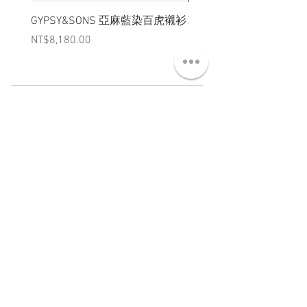
GYPSY&SONS 亞麻藍染百虎襯衫
聯名Hoodie
Price
Price
NT$8,180.00
NT$3,880.00
ABT 關於
CNT 聯絡
TRM 條款
VIP 會員
WANDER 本舖
No. 38, Lane 91, Section 2, Chengde Road
Datong District, Taipei City, Taiwan R.O.C.
臺北市大同區承德路二段91巷38號
SUN - THU : 14:00 - 20:00
FRI - SAT : 14:00 - 21:00
TUE: DAY OFF
​禮拜二公休
wandertaiwan@gmail.com