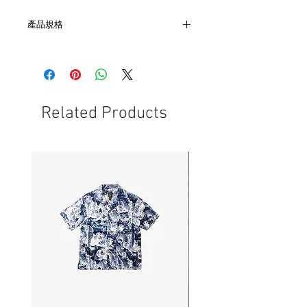
產品規格
- PP塗層織物棉，聚酯
- 尺寸為 H200 x W185 x D150mm
- 產品採用仿舊工藝，產品的裁剪、走線
不平整等情況屬於正常現象，並非瑕疵。
- 在手工製造過程中，底部印染會附著到
Related Products
織物表面，可能造成表面印染。
- 請勿使用清水洗滌或乾洗、熨燙、漂白
等、以免破壊內部防水材質。
- 面料批次不同，顏色有細微深淺差異。