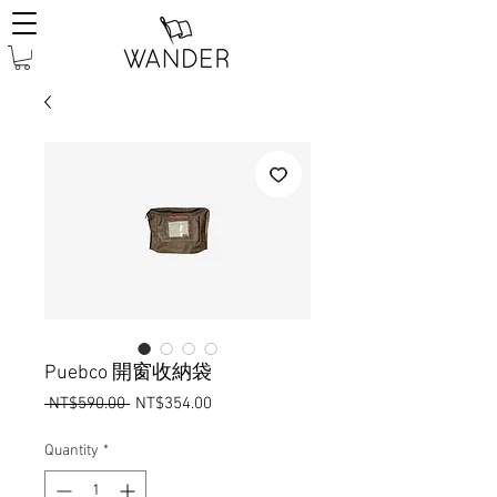
Puebco 開窗收納袋
Regular
Sale
 NT$590.00 
NT$354.00
Price
Price
Quantity
*