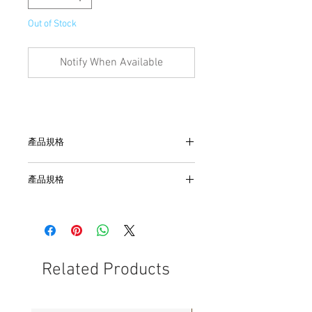
Out of Stock
Notify When Available
產品規格
產品規格
- 尺寸 : 高150 x 寬180 x 深40mm。
- 材質 : 尼龍。
- 產品採用仿舊工藝，產品的裁剪、走線
不平整等情況屬於正常現象，並非瑕疵。
- 面料批次不同，顏色有細微深淺差異。
Related Products
- 請單獨清洗，洗完後曬乾即可，避免造
成其他衣物染色。
- 純手工製作，在尺寸與形狀上無法達到