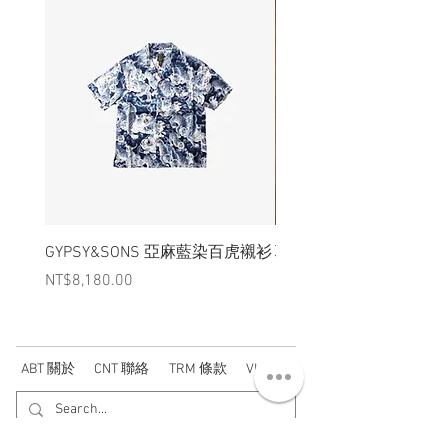
完全統一，個體間會有些許差異。
GYPSY&SONS 亞麻藍染百虎襯衫
聯名Hoodie
Price
Price
NT$8,180.00
NT$3,880.00
ABT 關於
CNT 聯絡
TRM 條款
VIP 會員
WANDER 本舖