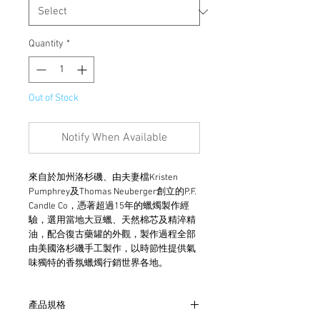
Quantity
*
Out of Stock
Notify When Available
來自於加州洛杉磯、由夫妻檔Kristen 
Pumphrey及Thomas Neuberger創立的P.F. 
Candle Co，憑著超過15年的蠟燭製作經
驗，選用當地大豆蠟、天然棉芯及精淬精
油，配合復古藥罐的外觀，製作過程全部
由美國洛杉磯手工製作，以時節性提供氣
味獨特的香氛蠟燭行銷世界各地。
產品規格