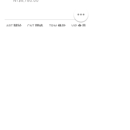
Price
Price
NT$8,180.00
NT$3,880.00
ABT 關於
CNT 聯絡
TRM 條款
VIP 會員
WANDER 本舖
No. 38, Lane 91, Section 2, Chengde Road
Datong District, Taipei City, Taiwan R.O.C.
臺北市大同區承德路二段91巷38號
SUN - THU : 14:00 - 20:00
FRI - SAT : 14:00 - 21:00
TUE: DAY OFF
​禮拜二公休
wandertaiwan@gmail.com
© 2025 by Wander Select Shop 雋永選物店 All rights
reserved.