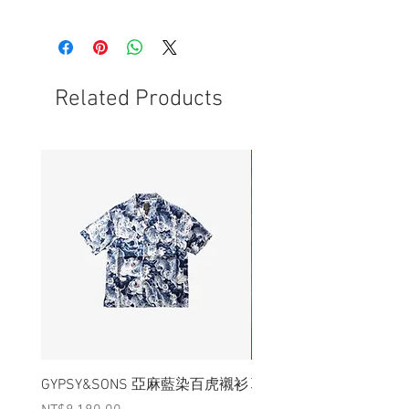
- 前調：松樹、冷杉、柏樹
- 中調：丁香、煙草、無花果、薰衣草
- 後調：廣藿香、苔蘚、琥珀
- 選用美國大豆蠟、天然棉芯及精淬精油
- 玻玻瓶尺寸為2.75" x 3.75"
Related Products
- 一瓶可燃燒40 - 50小時
- 在點燃後應保持棉芯在1/4“ (.6 cm) 長度
為佳
GYPSY&SONS 亞麻藍染百虎襯衫
聯名Hoodie