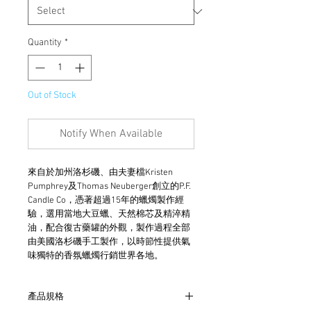
Quantity
*
Out of Stock
Notify When Available
來自於加州洛杉磯、由夫妻檔Kristen 
Pumphrey及Thomas Neuberger創立的P.F. 
Candle Co，憑著超過15年的蠟燭製作經
驗，選用當地大豆蠟、天然棉芯及精淬精
油，配合復古藥罐的外觀，製作過程全部
由美國洛杉磯手工製作，以時節性提供氣
味獨特的香氛蠟燭行銷世界各地。
產品規格