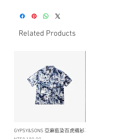
- 前調：麝香、皮革、煙草、琥珀、柳橙
- 中調：紅茶、黑胡椒
- 後調：檀香、柚木、廣藿香、雪松
- 選用美國大豆蠟、天然棉芯及精淬精油
- 玻玻瓶尺寸為2.75" x 3.75"
Related Products
- 一瓶可燃燒40 - 50小時
- 在點燃後應保持棉芯在1/4“ (.6 cm) 長度
為佳
GYPSY&SONS 亞麻藍染百虎襯衫
聯名Hoodie