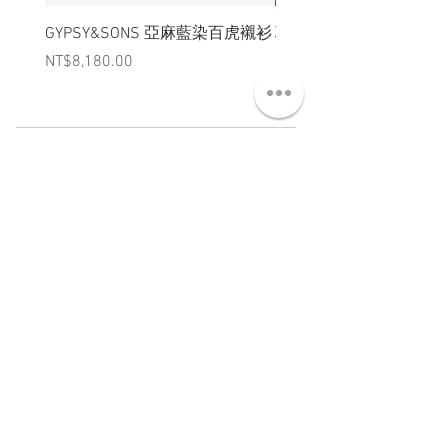
GYPSY&SONS 亞麻藍染百虎襯衫
聯名Hoodie
Price
Price
NT$8,180.00
NT$3,880.00
ABT 關於
CNT 聯絡
TRM 條款
VIP 會員
WANDER 本舖
No. 38, Lane 91, Section 2, Chengde Road
Datong District, Taipei City, Taiwan R.O.C.
臺北市大同區承德路二段91巷38號
SUN - THU : 14:00 - 20:00
FRI - SAT : 14:00 - 21:00
TUE: DAY OFF
​禮拜二公休
wandertaiwan@gmail.com