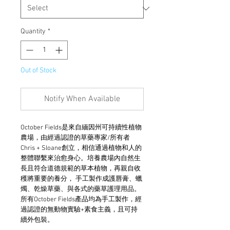
Quantity
*
Out of Stock
Notify When Available
October Fields是來自緬因州可持續性植物
農場，由經過認證的草藥專家/所有者
Chris + Sloane創立，相信通過植物和人的
整體聯繫來治愈身心。培養農場內自然生
長且符合道德規範的草本植物，再親自收
穫將重要的養分， 手工製作成護唇膏、蠟
燭、乾燥草藥、與各式的藥草護理用品。
所有October Fields產品均為手工製作，經
過認證的無動物實驗+素食主義，且可持
續外包裝。