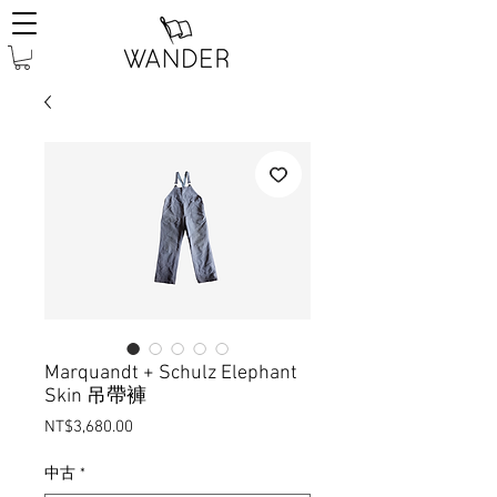
Marquandt + Schulz Elephant
Skin 吊帶褲
Price
NT$3,680.00
中古
*