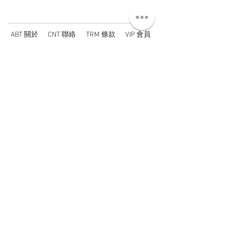
ABT 關於
CNT 聯絡
TRM 條款
VIP 會員
WANDER 本舖
No. 38, Lane 91, Section 2, Chengde Road
Datong District, Taipei City, Taiwan R.O.C.
臺北市大同區承德路二段91巷38號
SUN - THU : 14:00 - 20:00
FRI - SAT : 14:00 - 21:00
TUE: DAY OFF
​禮拜二公休
wandertaiwan@gmail.com
© 2025 by Wander Select Shop 雋永選物店 All rights
reserved.