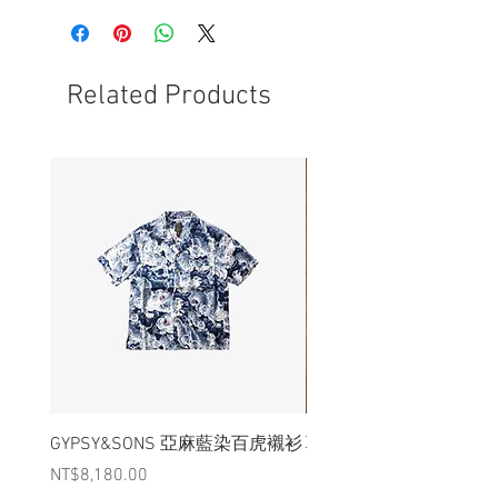
長125 cm、管24 cm
- 德軍供應商製作
- 非全新的商品，在不影響正式使用的情
況下，不會視為瑕疵品。
Related Products
GYPSY&SONS 亞麻藍染百虎襯衫
聯名Hoodie
Price
Price
NT$8,180.00
NT$3,880.00