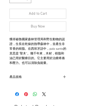
Add to Cart
Buy Now
獲得祕魯國家森林管理局和野生動物的認
證，生長在乾燥的熱帶森林中，並產生非
常香的樹脂。在西班牙語中，palo santo的
意思是“聖木”。幾千年來，木材，樹脂和
油已用於醫療目的。它主要用於治療疼痛
和壓力。也可以清除負能量。
產品規格
- 一組六支
- 每支燃燒時間約50分鐘