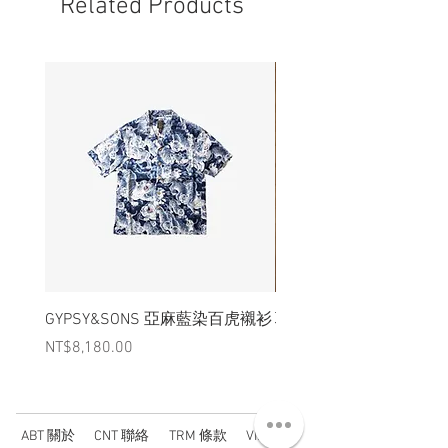
Related Products
GYPSY&SONS 亞麻藍染百虎襯衫
聯名Hoodie
Price
Price
NT$8,180.00
NT$3,880.00
ABT 關於
CNT 聯絡
TRM 條款
VIP 會員