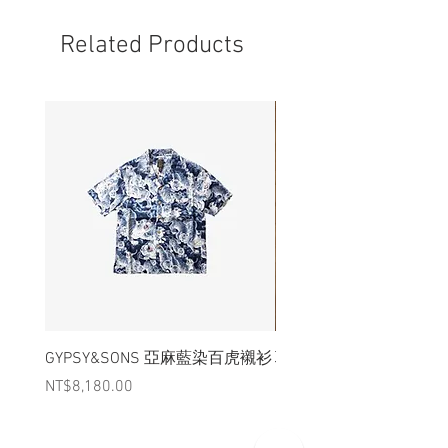
-享受這種香的最好方法是在耐熱盤中分解
成小塊狀並燃燒。您可能會發現由於其細
Related Products
膩的性質一些木棒已經折斷。
GYPSY&SONS 亞麻藍染百虎襯衫
聯名Hoodie
Price
Price
NT$8,180.00
NT$3,880.00