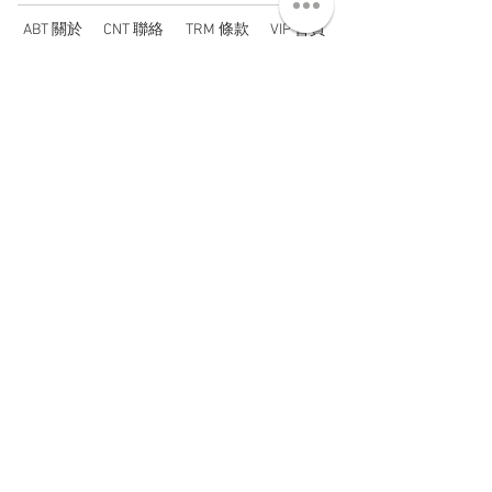
ABT 關於
CNT 聯絡
TRM 條款
VIP 會員
WANDER 本舖
No. 38, Lane 91, Section 2, Chengde Road
Datong District, Taipei City, Taiwan R.O.C.
臺北市大同區承德路二段91巷38號
SUN - THU : 14:00 - 20:00
FRI - SAT : 14:00 - 21:00
TUE: DAY OFF
​禮拜二公休
wandertaiwan@gmail.com
© 2025 by Wander Select Shop 雋永選物店 All rights
reserved.