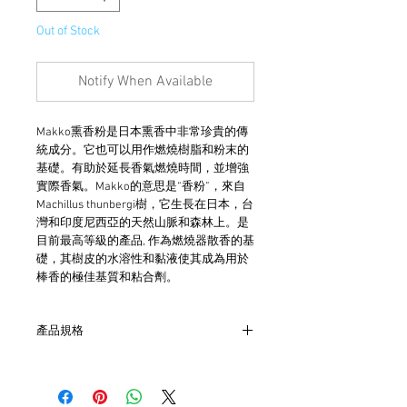
Out of Stock
Notify When Available
Makko熏香粉是日本熏香中非常珍貴的傳
統成分。它也可以用作燃燒樹脂和粉末的
基礎。有助於延長香氣燃燒時間，並增強
實際香氣。Makko的意思是“香粉”，來自
Machillus thunbergi樹，它生長在日本，台
灣和印度尼西亞的天然山脈和森林上。是
目前最高等級的產品, 作為燃燒器散香的基
礎，其樹皮的水溶性和黏液使其成為用於
棒香的極佳基質和粘合劑。
產品規格
- 每盒7支香
- 每根燒約50分鐘
- 巴西製造