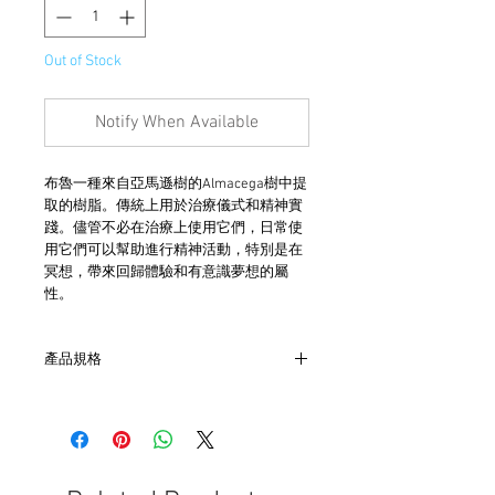
Out of Stock
Notify When Available
布魯一種來自亞馬遜樹的Almacega樹中提
取的樹脂。傳統上用於治療儀式和精神實
踐。儘管不必在治療上使用它們，日常使
用它們可以幫助進行精神活動，特別是在
冥想，帶來回歸體驗和有意識夢想的屬
性。
產品規格
- 每盒9支香
- 每根燒約50分鐘