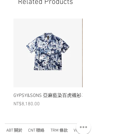
Related Products
GYPSY&SONS 亞麻藍染百虎襯衫
聯名Hoodie
Price
Price
NT$8,180.00
NT$3,880.00
ABT 關於
CNT 聯絡
TRM 條款
VIP 會員