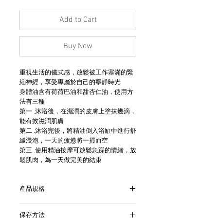
Add to Cart
Buy Now
重視生活的儀式感，放鬆被工作塞滿的緊
繃神經，享受專屬於自己的寧靜時光
身體油含有荷荷巴油和甜杏仁油，使用方
法有三種
第一 .沐浴後，在濕潤的皮膚上塗抹幾滴，
能有效滋潤肌膚
第二 .沐浴完後，將精油倒入浴缸中進行舒
緩浸泡，一天的疲憊將一掃而空
第三 .使用精油按摩可放鬆急躁的情緒，放
鬆肌肉，為一天做完美的結束
產品規格
- 美國製造
保存方法
- 玻璃瓶裝,容量為118ml, 4 fl.oz