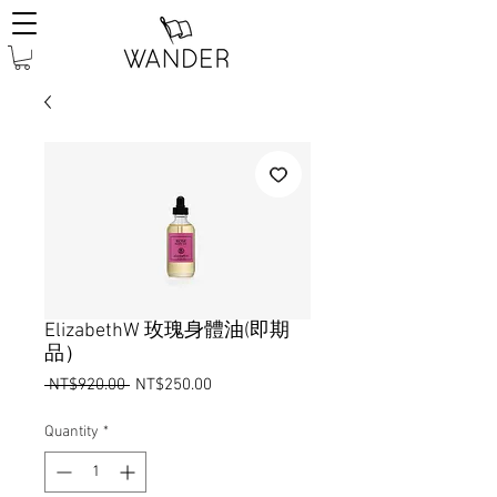
ElizabethW 玫瑰身體油(即期
品）
Regular
Sale
 NT$920.00 
NT$250.00
Price
Price
Quantity
*