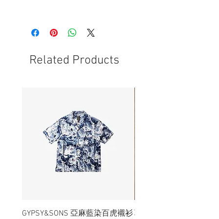
- 紅花籽油，甜杏仁果油，香精，荷荷巴
- 未開封的情況下保質期約為3年
籽油，PEG 8 Dilaurate
- 開封後建議在12個月內使用完畢
- 請置於陰涼處避免陽光直射
Related Products
GYPSY&SONS 亞麻藍染百虎襯衫
聯名Hoodie