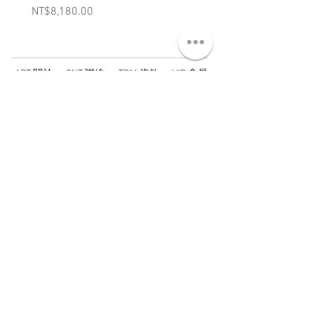
Price
Price
NT$8,180.00
NT$3,880.00
ABT 關於
CNT 聯絡
TRM 條款
VIP 會員
WANDER 本舖
No. 38, Lane 91, Section 2, Chengde Road
Datong District, Taipei City, Taiwan R.O.C.
臺北市大同區承德路二段91巷38號
SUN - THU : 14:00 - 20:00
FRI - SAT : 14:00 - 21:00
TUE: DAY OFF
​禮拜二公休
wandertaiwan@gmail.com
© 2025 by Wander Select Shop 雋永選物店 All rights
reserved.