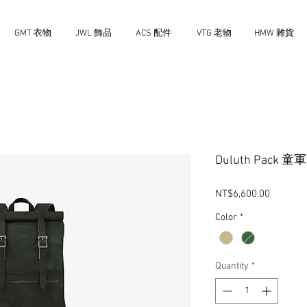
GMT 衣物
JWL 飾品
ACS 配件
VTG 老物
HMW 雜貨
Duluth Pac
Price
NT$6,600.00
Color
*
Quantity
*