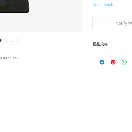
Out of Stock
Notify W
產品規格
- 尺寸 W 30.5cm (可伸延至
th Pack
- 13升 (可伸延至17升)
- 額外的帆布長度可
在所需的任何高度
- 鉚釘皮革加固使其成
- 手工打造15盎司帆
長”的美感
- 尼龍握把，方便取
- 側翼上附有柔軟的