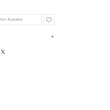
hen Available
56cm) x L 41cm x D 10cm
將您的背包捲起來，以最佳地將商品固定
為多代傳家寶
布具有耐久的品質和傳統的“隨年齡增
放。外部口袋方便拿取必需品
棉質帶子，可提供持久的長期舒適感。