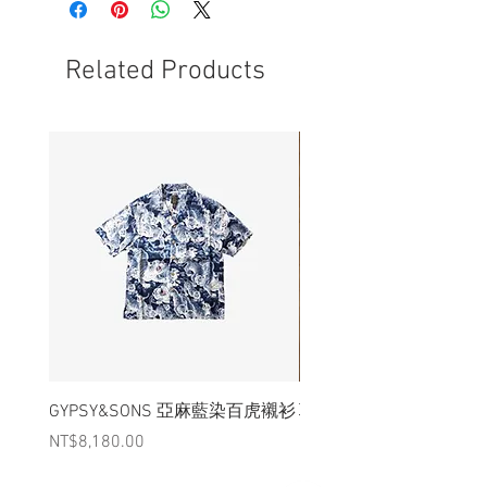
- 非全新的商品，在不影響正式使用的情
況下，不會視為瑕疵品。
Related Products
GYPSY&SONS 亞麻藍染百虎襯衫
聯名Hoodie
Price
Price
NT$8,180.00
NT$3,880.00