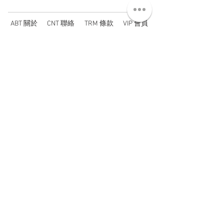
ABT 關於
CNT 聯絡
TRM 條款
VIP 會員
WANDER 本舖
No. 38, Lane 91, Section 2, Chengde Road
Datong District, Taipei City, Taiwan R.O.C.
臺北市大同區承德路二段91巷38號
SUN - THU : 14:00 - 20:00
FRI - SAT : 14:00 - 21:00
TUE: DAY OFF
​禮拜二公休
wandertaiwan@gmail.com
© 2025 by Wander Select Shop 雋永選物店 All rights
reserved.