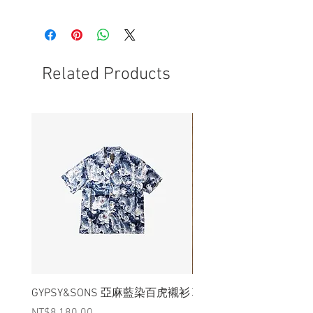
- 品牌為ZIPPO
- 產地為美國
- 此款表面噴涂厚漆以防生鏽，黑漆在烘
烤之中形成粗獷的手感紋理
- 操作正常
Related Products
- 非全新的商品，在不影響正式使用的情
況下，不會視為瑕疵品。
GYPSY&SONS 亞麻藍染百虎襯衫
聯名Hoodie
Price
Price