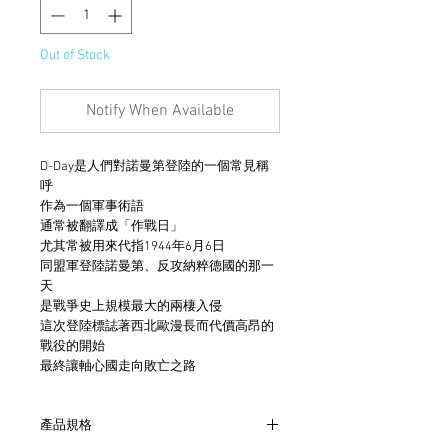
Out of Stock
Notify When Available
D-Day是人們對諾曼第登陸的一個常見稱
呼
作為一個軍事術語
通常被翻譯成「作戰日」
尤其常被用來代指1944年6月6日
同盟軍登陸諾曼第、反攻納粹德國的那一
天
是戰爭史上規模最大的兩棲入侵
這次登陸標誌著西北歐漫長而代價高昂的
戰役的開始
最終讓軸心國走向敗亡之路
產品規格