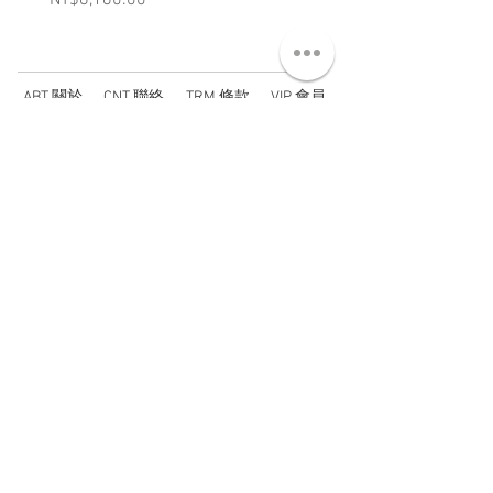
NT$8,180.00
NT$3,880.00
ABT 關於
CNT 聯絡
TRM 條款
VIP 會員
WANDER 本舖
No. 38, Lane 91, Section 2, Chengde Road
Datong District, Taipei City, Taiwan R.O.C.
臺北市大同區承德路二段91巷38號
SUN - THU : 14:00 - 20:00
FRI - SAT : 14:00 - 21:00
TUE: DAY OFF
​禮拜二公休
wandertaiwan@gmail.com
© 2025 by Wander Select Shop 雋永選物店 All rights
reserved.