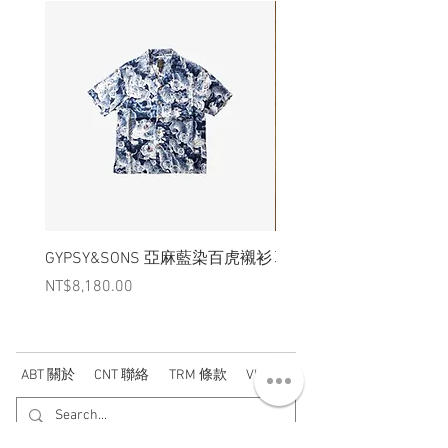
GYPSY&SONS 亞麻藍染百虎襯衫
聯名Hoodie
Price
Price
NT$8,180.00
NT$3,880.00
ABT 關於
CNT 聯絡
TRM 條款
VIP 會員