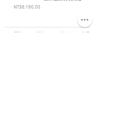
Price
Price
NT$8,180.00
NT$3,880.00
ABT 關於
CNT 聯絡
TRM 條款
VIP 會員
WANDER 本舖
No. 38, Lane 91, Section 2, Chengde Road
Datong District, Taipei City, Taiwan R.O.C.
臺北市大同區承德路二段91巷38號
SUN - THU : 14:00 - 20:00
FRI - SAT : 14:00 - 21:00
TUE: DAY OFF
​禮拜二公休
wandertaiwan@gmail.com
© 2025 by Wander Select Shop 雋永選物店 All rights
reserved.