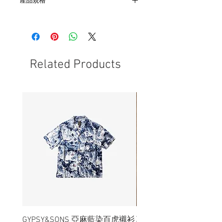
產品規格
- 錶身31mmX31mmX12mm
- 日本製機芯，菲律賓組裝
- 石英機芯，需更換電池
Related Products
GYPSY&SONS 亞麻藍染百虎襯衫
聯名Hoodie