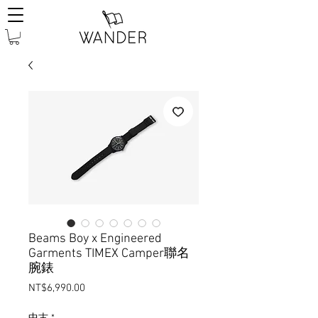
Beams Boy x Engineered
Garments TIMEX Camper聯名
腕錶
Price
NT$6,990.00