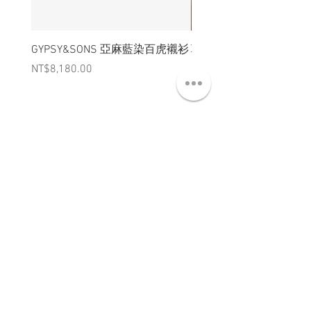
GYPSY&SONS 亞麻藍染百虎襯衫
聯名Hoodie
Price
Price
NT$8,180.00
NT$3,880.00
ABT 關於
CNT 聯絡
TRM 條款
VIP 會員
WANDER 本舖
No. 38, Lane 91, Section 2, Chengde Road
Datong District, Taipei City, Taiwan R.O.C.
臺北市大同區承德路二段91巷38號
SUN - THU : 14:00 - 20:00
FRI - SAT : 14:00 - 21:00
TUE: DAY OFF
​禮拜二公休