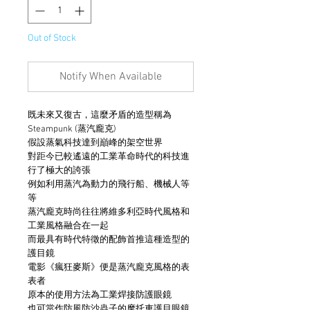
Out of Stock
Notify When Available
既未來又復古，這麼矛盾的造型稱為
Steampunk (蒸汽龐克)
假設蒸氣科技達到巔峰的架空世界
對距今已較遙遠的工業革命時代的科技進
行了極大的誇張
例如利用蒸汽為動力的飛行船、機械人等
等
蒸汽龐克時尚往往將維多利亞時代風格和
工業風格融合在一起
而最具有時代特徵的配飾首推這種造型的
護目鏡
電影《瘋狂麥斯》便是蒸汽龐克風格的表
表者
原本的使用方法為工業焊接防護眼鏡
也可當作防風防沙蟲子的摩托車護目眼鏡