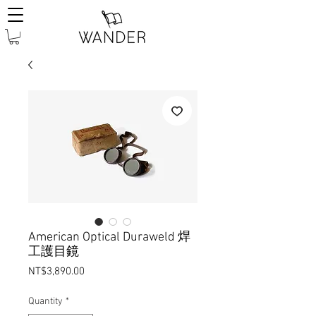
American Optical Duraweld 焊
工護目鏡
Price
NT$3,890.00
Quantity
*