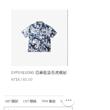
GYPSY&SONS 亞麻藍染百虎襯衫
聯名Hoodie
Price
Price
NT$8,180.00
NT$3,880.00
ABT 關於
CNT 聯絡
TRM 條款
VIP 會員