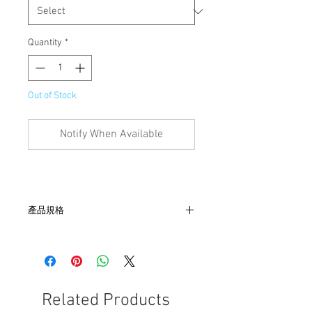
Quantity
*
Out of Stock
Notify When Available
產品規格
- 尺寸：肩47, 胸48, 袖18, 長69
- 美國製
- Hanes 單線縫
- 非全新的商品，在不影響正式使用的情
況下，不會視為瑕疵品。
Related Products