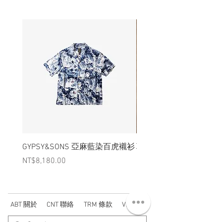
GYPSY&SONS 亞麻藍染百虎襯衫
聯名Hoodie
Price
Price
NT$8,180.00
NT$3,880.00
ABT 關於
CNT 聯絡
TRM 條款
VIP 會員