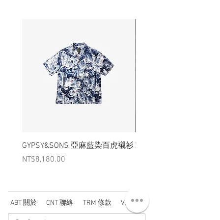
GYPSY&SONS 亞麻藍染百虎襯衫
聯名Hoodie
Price
Price
NT$8,180.00
NT$3,880.00
ABT 關於
CNT 聯絡
TRM 條款
VIP 會員