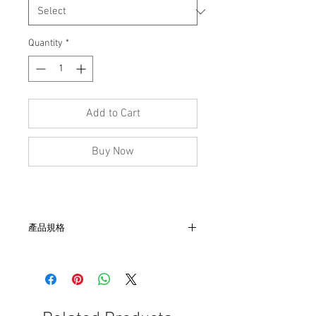
Quantity
*
Add to Cart
Buy Now
產品規格
- 尺寸：肩52, 胸54, 袖19, 長68
- Russell 美國製
- 50/50混紡單線縫
- 袖子滾邊處有染色,如圖
- 非全新的商品，在不影響正式使用的情