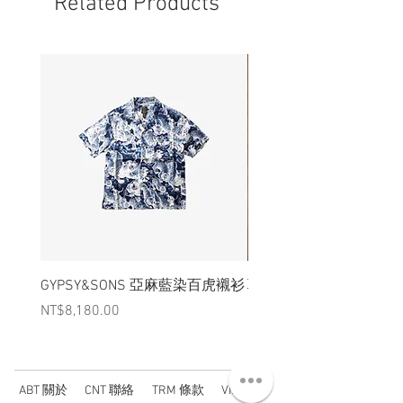
Related Products
況下，不會視為瑕疵品。
GYPSY&SONS 亞麻藍染百虎襯衫
聯名Hoodie
Price
Price
NT$8,180.00
NT$3,880.00
ABT 關於
CNT 聯絡
TRM 條款
VIP 會員