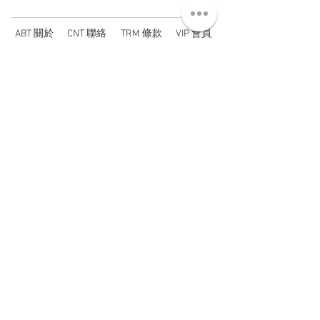
ABT 關於
CNT 聯絡
TRM 條款
VIP 會員
WANDER 本舖
No. 38, Lane 91, Section 2, Chengde Road
Datong District, Taipei City, Taiwan R.O.C.
臺北市大同區承德路二段91巷38號
SUN - THU : 14:00 - 20:00
FRI - SAT : 14:00 - 21:00
TUE: DAY OFF
​禮拜二公休
wandertaiwan@gmail.com
© 2025 by Wander Select Shop 雋永選物店 All rights
reserved.