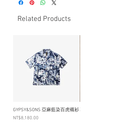
況下，不會視為瑕疵品。
Related Products
GYPSY&SONS 亞麻藍染百虎襯衫
聯名Hoodie
Price
Price
NT$8,180.00
NT$3,880.00