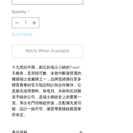
Quantity
*
Out of Stock
Notify When Available
十九世紀中期，創立於瑞士小鎮的Tissot
天梭表，是屈指可數、未曾中斷過營運的
幾個瑞士老廠牌之一，品牌曾經擔任眾多
體育賽事的官方指定時計與合作夥伴。它
是最先採用塑料、珠母貝、木材和石頭製
造手錶的公司，是瑞士鐘錶史上的重要一
頁。系出名門但物超所值，且配備先進功
能，設計一絲不苟，備受專業鐘錶鑑賞家
所肯定。
產品規格