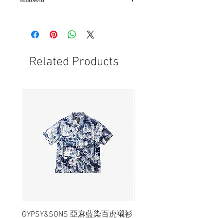
- 手上鍊發條機芯
- (Brushed)刷痕表面處理
Related Products
GYPSY&SONS 亞麻藍染百虎襯衫
聯名Hoodie