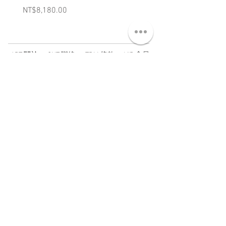
Price
Price
NT$8,180.00
NT$3,880.00
ABT 關於
CNT 聯絡
TRM 條款
VIP 會員
WANDER 本舖
No. 38, Lane 91, Section 2, Chengde Road
Datong District, Taipei City, Taiwan R.O.C.
臺北市大同區承德路二段91巷38號
SUN - THU : 14:00 - 20:00
FRI - SAT : 14:00 - 21:00
TUE: DAY OFF
​禮拜二公休
wandertaiwan@gmail.com
© 2025 by Wander Select Shop 雋永選物店 All rights
reserved.