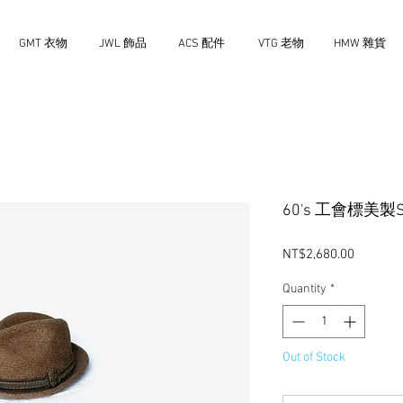
GMT 衣物
JWL 飾品
ACS 配件
VTG 老物
HMW 雜貨
60's 工會標美製
Price
NT$2,680.00
Quantity
*
Out of Stock