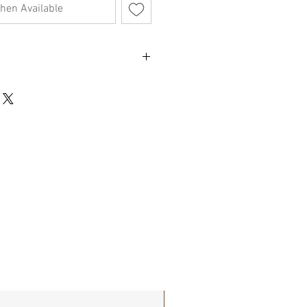
hen Available
「工會標」
不影響正式使用的情況下，不會視為瑕疵