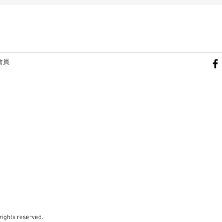
Quick View
 會員
ghts reserved.