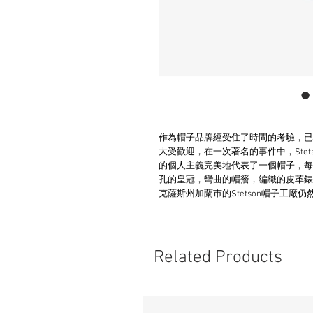
作為帽子品牌經受住了時間的考驗，已
大受歡迎，在一次著名的事件中，Stet
的個人主義完美地代表了一個帽子，每
孔的皇冠，彎曲的帽簷，編織的皮革錶帶
克薩斯州加蘭市的Stetson帽子工廠
Related Products