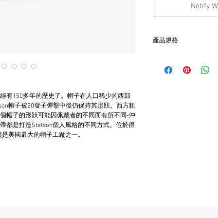
Notify W
產品規格
- 美國製造
- 代表舊時代高品質的
- 帽圍為7 1/8
- 羊先呢布製成
- 非全新的商品，在
經有150多年的歷史了。帽子在人口稀少的西部
品。
son帽子被20發子彈擊中後仍保持其形狀。西方粗
個帽子的形狀可能因佩戴者的不同而有所不同-沖
都是打造Stetson個人風格的不同方式。位於得
仍然是美國最大的帽子工廠之一。