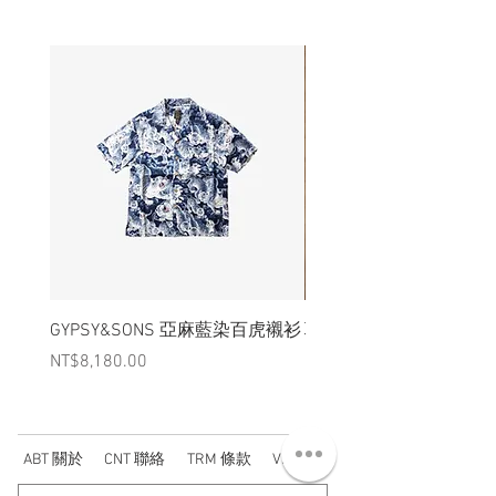
GYPSY&SONS 亞麻藍染百虎襯衫
聯名Hoodie
Price
Price
NT$8,180.00
NT$3,880.00
ABT 關於
CNT 聯絡
TRM 條款
VIP 會員