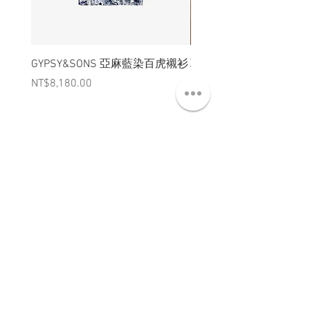
GYPSY&SONS 亞麻藍染百虎襯衫
聯名Hoodie
Price
Price
NT$8,180.00
NT$3,880.00
ABT 關於
CNT 聯絡
TRM 條款
VIP 會員
WANDER 本舖
No. 38, Lane 91, Section 2, Chengde Road
Datong District, Taipei City, Taiwan R.O.C.
臺北市大同區承德路二段91巷38號
SUN - THU : 14:00 - 20:00
FRI - SAT : 14:00 - 21:00