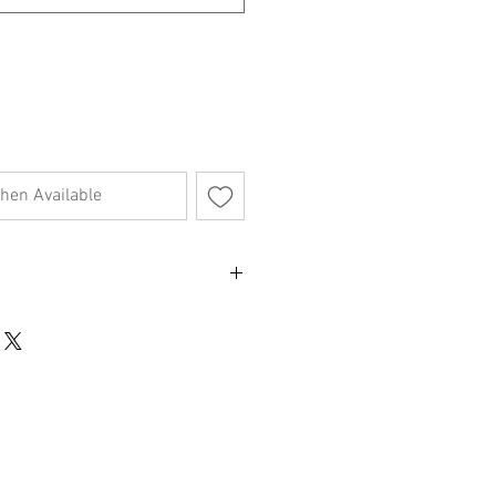
hen Available
長77cm
不影響正式使用的情況下，不會視為瑕疵