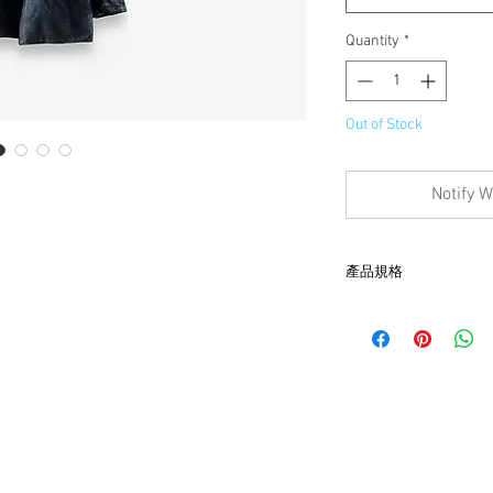
Quantity
*
Out of Stock
Notify W
產品規格
- 肩45、胸58、袖60、
- 非全新的商品，在
品。