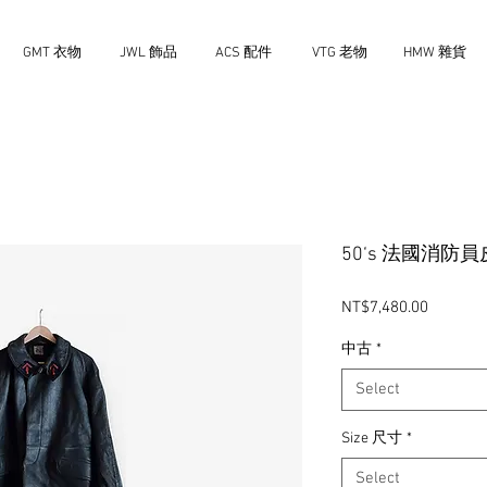
GMT 衣物
JWL 飾品
ACS 配件
VTG 老物
HMW 雜貨
50‘s 法國消防
Price
NT$7,480.00
中古
*
Select
Size 尺寸
*
Select