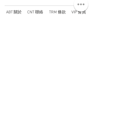
ABT 關於
CNT 聯絡
TRM 條款
VIP 會員
WANDER 本舖
No. 38, Lane 91, Section 2, Chengde Road
Datong District, Taipei City, Taiwan R.O.C.
臺北市大同區承德路二段91巷38號
SUN - THU : 14:00 - 20:00
FRI - SAT : 14:00 - 21:00
TUE: DAY OFF
​禮拜二公休
wandertaiwan@gmail.com
© 2025 by Wander Select Shop 雋永選物店 All rights
reserved.