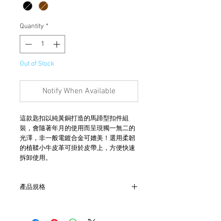
Quantity
*
Out of Stock
Notify When Available
這款匙扣以純黃銅打造的馬蹄型扣件組
裝，會隨著年月的使用而呈現獨一無二的
光澤，非一般電鍍合金可媲美！選用柔韌
的植鞣小牛皮革可掛於皮帶上，方便快速
拆卸使用。
產品規格
- 黃銅製馬蹄型扣件
- 開合式小牛皮植鞣革帶