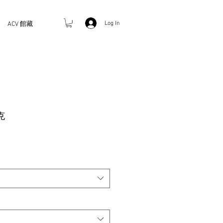
Log In
ACV 館藏
克