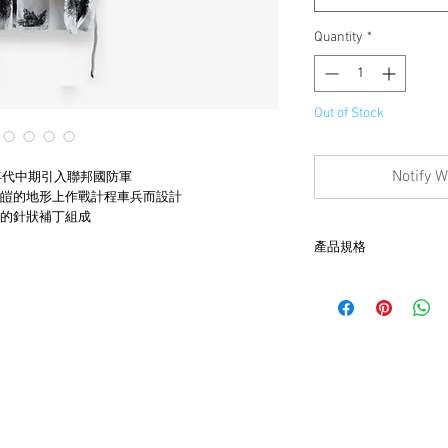
Quantity
*
Out of Stock
Notify W
60年代中期引入聯邦國防軍
皚的地形上作戰計程車兵而設計
的針狀補丁組成
產品規格
- 非全新的商品，在
品。