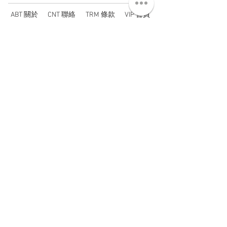
ABT 關於
CNT 聯絡
TRM 條款
VIP 會員
WANDER 本舖
No. 38, Lane 91, Section 2, Chengde Road
Datong District, Taipei City, Taiwan R.O.C.
臺北市大同區承德路二段91巷38號
SUN - THU : 14:00 - 20:00
FRI - SAT : 14:00 - 21:00
TUE: DAY OFF
​禮拜二公休
wandertaiwan@gmail.com
© 2025 by Wander Select Shop 雋永選物店 All rights
reserved.