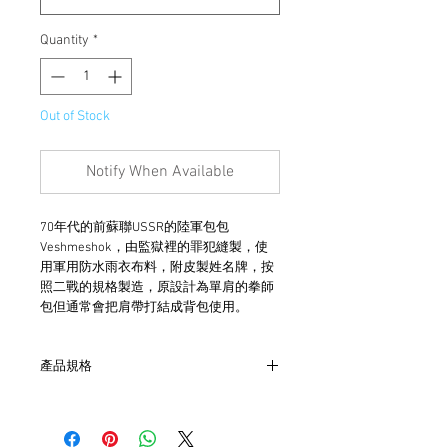
Quantity
*
Out of Stock
Notify When Available
70年代的前蘇聯USSR的陸軍包包
Veshmeshok，由監獄裡的罪犯縫製，使
用軍用防水雨衣布料，附皮製姓名牌，按
照二戰的規格製造，原設計為單肩的拳師
包但通常會把肩帶打結成背包使用。
產品規格
- 尺寸 W45cm x L62cm
- 容量約25-30L
- 軍用防水雨衣布料