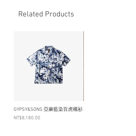
- 全新量存商品，難免留有久存的氣味，
在使用一段時間後會慢慢消散。
Related Products
GYPSY&SONS 亞麻藍染百虎襯衫
聯名Hoodie
Price
Price
NT$8,180.00
NT$3,880.00