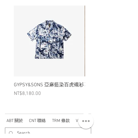
GYPSY&SONS 亞麻藍染百虎襯衫
聯名Hoodie
Price
Price
NT$8,180.00
NT$3,880.00
ABT 關於
CNT 聯絡
TRM 條款
VIP 會員