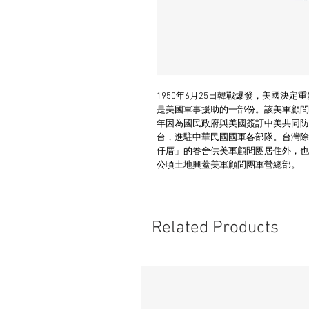
1950年6月25日韓戰爆發，美國決
是美國軍事援助的一部份。該美軍顧問
年因為國民政府與美國簽訂中美共同防
台，進駐中華民國國軍各部隊。台灣除
仔厝」的眷舍供美軍顧問團居住外，也
公頃土地興蓋美軍顧問團軍營總部。
Related Products