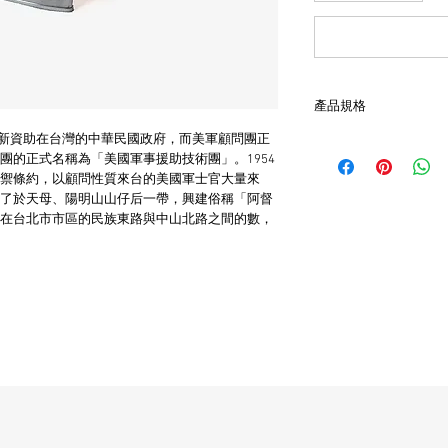
產品規格
定重新資助在台灣的中華民國政府，而美軍顧問團正
- 日本製造
團的正式名稱為「美國軍事援助技術團」。1954
- 尺寸為1.2cm x 3cm
禦條約，以顧問性質來台的美國軍士官大量來
- 需自行加入打火石及
了於天母、陽明山山仔后一帶，興建俗稱「阿督
- 非全新的商品，在
在台北市市區的民族東路與中山北路之間的數，
品。