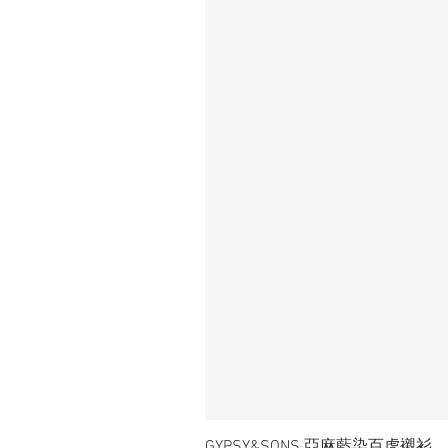
GYPSY&SONS 亞麻藍染百虎襯衫