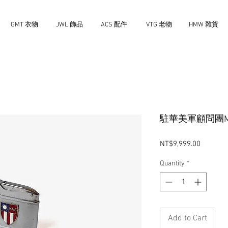
GMT 衣物
JWL 飾品
ACS 配件
VTG 老物
HMW 雜貨
駐華美軍顧問團M
Price
NT$9,999.00
Quantity
*
Add to Cart