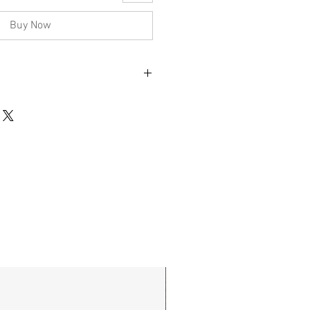
Buy Now
彈簧
不影響正式使用的情況下，不會視為瑕疵