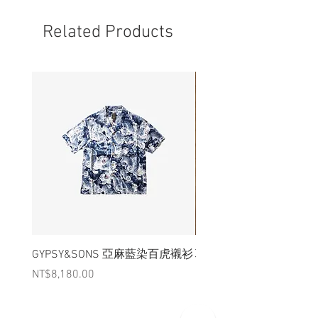
- 非全新的商品，在不影響正式使用的情
況下，不會視為瑕疵品。
Related Products
GYPSY&SONS 亞麻藍染百虎襯衫
聯名Hoodie
Price
Price
NT$8,180.00
NT$3,880.00