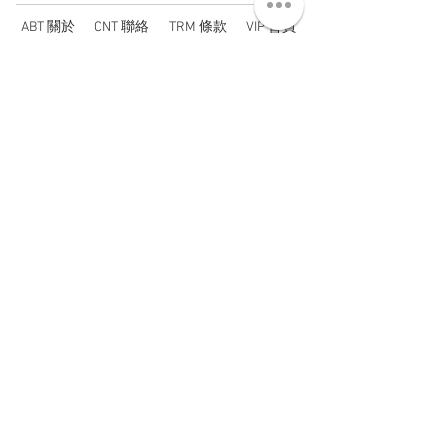
ABT 關於
CNT 聯絡
TRM 條款
VIP 會員
WANDER 本舖
No. 38, Lane 91, Section 2, Chengde Road
Datong District, Taipei City, Taiwan R.O.C.
臺北市大同區承德路二段91巷38號
SUN - THU : 14:00 - 20:00
FRI - SAT : 14:00 - 21:00
TUE: DAY OFF
​禮拜二公休
wandertaiwan@gmail.com
© 2025 by Wander Select Shop 雋永選物店 All rights
reserved.