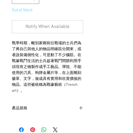
Out of Stock
Notify When Available
戰爭時期，離別家鄉前往戰場的士兵們為
了將自己與他人的物品明確區分開來，或
者說裝備個性化，可是動了不少腦筋。在
戰壕戰鬥生活的士兵趁著戰鬥間隙利用手
頭現有之物製作成手工藝品。彈殼、不能
使用的刀具、狗牌金屬片等，在上面雕刻
徽章、文字，做成具有實用和欣賞價值的
物品。這些被統稱為戰壕藝術（Trench
art）。
產品規格
- 主圖為美軍軍械兵標誌
- 戒背有「Sterling」字樣打印
- 本品為約美國戒圍#12