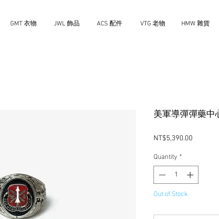
GMT 衣物
JWL 飾品
ACS 配件
VTG 老物
HMW 雜貨
美軍導彈彈藥中
Price
NT$5,390.00
Quantity
*
Out of Stock