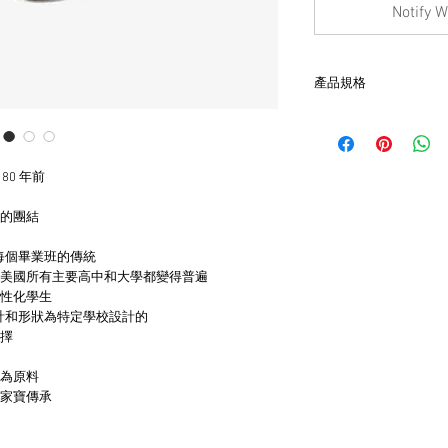
Notify W
產品規格
- 主圖為美軍導彈彈藥
- 背面刻有「KINNEY S
- 本品為約美國戒圍#11
80 年前
- 非全新的商品，在
品。
的團結
軍校每個畢業班的傳統
美國所有主要高中和大學都變得普遍
性化學生
的設計和形狀為特定學校設計的
擇
為原料
家寶傳承