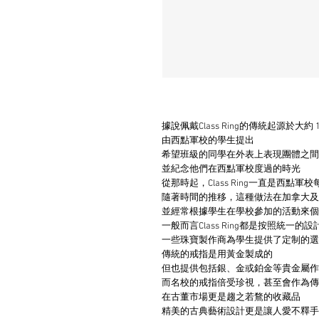
據說佩戴Class Ring的傳統起源於大約 1
由西點軍校的學生提出
希望班級的同學在外表上表現團體之間
並紀念他們在西點軍校度過的時光
從那時起，Class Ring一直是西點
隨著時間的推移，這種做法在加拿大及
並經常根據學生在學校參加的活動來個
一般而言Class Ring都是按照統一
一些珠寶製作商為學生提供了定制的選
傳統的戒指是用黃金製成的
但也提供包括銀、金或鉑金等貴金屬作
而名校的戒指倍受珍視，甚至會作為傳
在古董市場更是趨之若鶩的收藏品
精美的古典藝術設計更是讓人愛不釋手