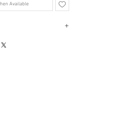
hen Available
中心和學校標誌
TERLING」字樣
不影響正式使用的情況下，不會視為瑕疵