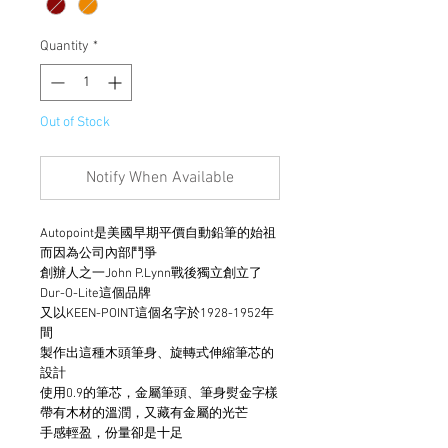
Quantity
*
Out of Stock
Notify When Available
Autopoint是美國早期平價自動鉛筆的始祖
而因為公司內部鬥爭
創辦人之一John P.Lynn戰後獨立創立了
Dur-O-Lite這個品牌
又以KEEN-POINT這個名字於1928-1952年
間
製作出這種木頭筆身、旋轉式伸縮筆芯的
設計
使用0.9的筆芯，金屬筆頭、筆身熨金字樣
帶有木材的溫潤，又藏有金屬的光芒
手感輕盈，份量卻是十足