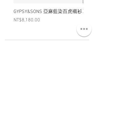
GYPSY&SONS 亞麻藍染百虎襯衫
聯名Hoodie
Price
Price
NT$8,180.00
NT$3,880.00
ABT 關於
CNT 聯絡
TRM 條款
VIP 會員
WANDER 本舖
No. 38, Lane 91, Section 2, Chengde Road
Datong District, Taipei City, Taiwan R.O.C.
臺北市大同區承德路二段91巷38號
SUN - THU : 14:00 - 20:00
FRI - SAT : 14:00 - 21:00
TUE: DAY OFF
​禮拜二公休
wandertaiwan@gmail.com