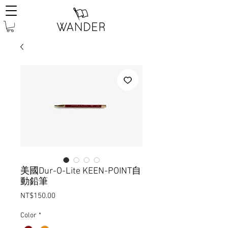
美國Dur-O-Lite KEEN-POINT自
動鉛筆
Price
NT$150.00
Color
*