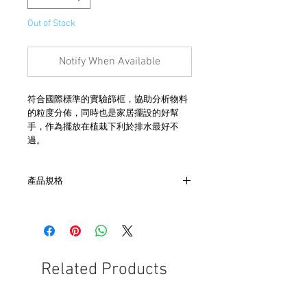
Out of Stock
Notify When Available
符合國際標準的實驗篩框，協助分析物料
的粒度分佈，同時也是家居擺設的好幫
手，作為擺放在植栽下利於排水最好不
過。
產品規格
- 直徑約˙21cm
- 黃銅材質
- 價格為一組2件
- 美國製造
- 非全新的商品，在不影響正式使用的情
Related Products
況下，不會視為瑕疵品。