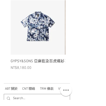
GYPSY&SONS 亞麻藍染百虎襯衫
聯名Hoodie
Price
Price
NT$8,180.00
NT$3,880.00
ABT 關於
CNT 聯絡
TRM 條款
VIP 會員