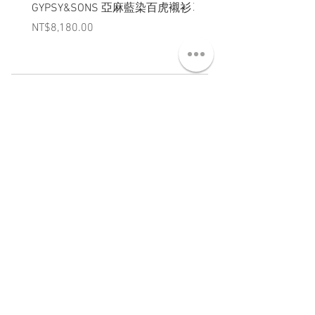
GYPSY&SONS 亞麻藍染百虎襯衫
聯名Hoodie
Price
Price
NT$8,180.00
NT$3,880.00
ABT 關於
CNT 聯絡
TRM 條款
VIP 會員
WANDER 本舖
No. 38, Lane 91, Section 2, Chengde Road
Datong District, Taipei City, Taiwan R.O.C.
臺北市大同區承德路二段91巷38號
SUN - THU : 14:00 - 20:00
FRI - SAT : 14:00 - 21:00
TUE: DAY OFF
​禮拜二公休
wandertaiwan@gmail.com
© 2025 by Wander Select Shop 雋永選物店 All rights