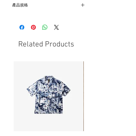
產品規格
- 正面為鑲嵌美國空軍3師徽章
- 後面為刻有 Headquarters, 3rd Air
Force, South Ruislip, England
- 品牌為日本製Vulcan
- 非全新的商品，在不影響正式使用的情
Related Products
況下，不會視為瑕疵品。