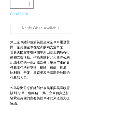
Out of Stock
Notify When Available
第三空軍總部位於英國皇家空軍米爾登霍
爾，是美國空軍在歐洲的兩支空軍之一，
負責美國空軍在阿爾卑斯山以北的所有行
動和支援活動。作為美國對北大西洋公約
組織承諾的一個組成部分，第三空軍的責
任範圍包括在英國、德國、荷蘭、挪威、
比利時、丹麥、盧森堡和法國部分地區的
任務和人員。
作為歐洲司令部總部代表美軍與英國政府
談判的“單一聯絡點”，第三空軍負責監督
駐紮在英國的所有美國軍隊的東道國支援
協議。