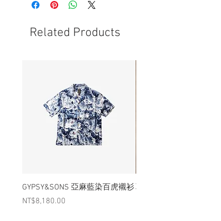
- 本品為約美國戒圍#12
- 非全新的商品，在不影響正式使用的情
況下，不會視為瑕疵品。
Related Products
GYPSY&SONS 亞麻藍染百虎襯衫
聯名Hoodie
Price
Price
NT$8,180.00
NT$3,880.00