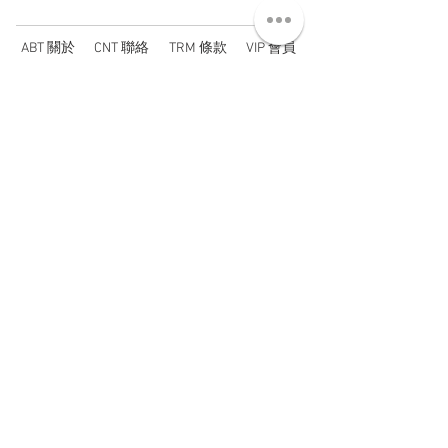
ABT 關於
CNT 聯絡
TRM 條款
VIP 會員
WANDER 本舖
No. 38, Lane 91, Section 2, Chengde Road
Datong District, Taipei City, Taiwan R.O.C.
臺北市大同區承德路二段91巷38號
SUN - THU : 14:00 - 20:00
FRI - SAT : 14:00 - 21:00
TUE: DAY OFF
​禮拜二公休
wandertaiwan@gmail.com
© 2025 by Wander Select Shop 雋永選物店 All rights
reserved.