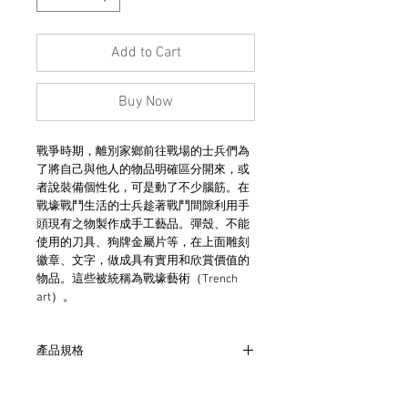
Add to Cart
Buy Now
戰爭時期，離別家鄉前往戰場的士兵們為
了將自己與他人的物品明確區分開來，或
者說裝備個性化，可是動了不少腦筋。在
戰壕戰鬥生活的士兵趁著戰鬥間隙利用手
頭現有之物製作成手工藝品。彈殼、不能
使用的刀具、狗牌金屬片等，在上面雕刻
徽章、文字，做成具有實用和欣賞價值的
物品。這些被統稱為戰壕藝術（Trench
art）。
產品規格
- 主圖為美國陸軍通訊兵團標誌
- 戒背有「Sterling」字樣打印