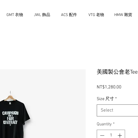
GMT 衣物
JWL 飾品
ACS 配件
VTG 老物
HMW 雜貨
美國製公會老Tee
Price
NT$1,280.00
Size 尺寸
*
Select
Quantity
*