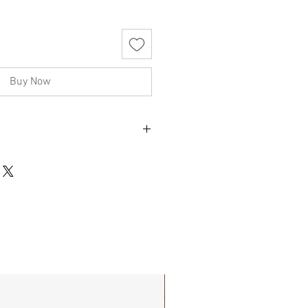
Buy Now
 , 長73 cm
不影響正式使用的情況下，不會視為瑕疵