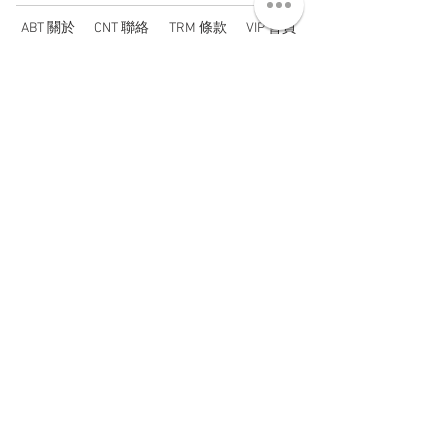
ABT 關於
CNT 聯絡
TRM 條款
VIP 會員
WANDER 本舖
No. 38, Lane 91, Section 2, Chengde Road
Datong District, Taipei City, Taiwan R.O.C.
臺北市大同區承德路二段91巷38號
SUN - THU : 14:00 - 20:00
FRI - SAT : 14:00 - 21:00
TUE: DAY OFF
​禮拜二公休
wandertaiwan@gmail.com
© 2025 by Wander Select Shop 雋永選物店 All rights
reserved.