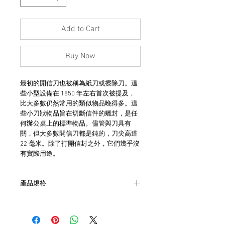
Add to Cart
Buy Now
最初的開信刀也被稱為紙刀或擦除刀。這
些小型設備在 1850 年左右首次被提及，
比大多數仍然常用的類似物品晚得多。這
些小刀狀物品旨在切斷信件的蠟封，是任
何辦公桌上的標準物品。儘管與刀具有
關，但大多數開信刀都是鈍的，刀尖高達
22 毫米。除了打開信封之外，它們幾乎沒
有實際用途。
產品規格
- 美國製造
- 約20cm長
- 非全新的商品，在不影響正式使用的情