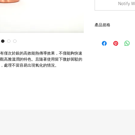
Notify W
產品規格
- 尺寸W8.5cm x H8.5cm
- 使用一段時間後，
保養
有僅次於銀的高效能熱傳導效果，不僅能夠快速
- 不適合爐具直接加熱
- 避免盛載酸性及熱飲
觀高雅溫潤的特色。且隨著使用留下微妙斑駁的
- 請使用中性洗劑，
，處理不當容易出現氧化的情況。
勿使用金屬刷具，以免