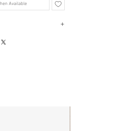
hen Available
發現產生氧化現象，可使用市售銅油清潔
建議使用如海綿之較柔軟的工具清潔，請
刮傷表面。