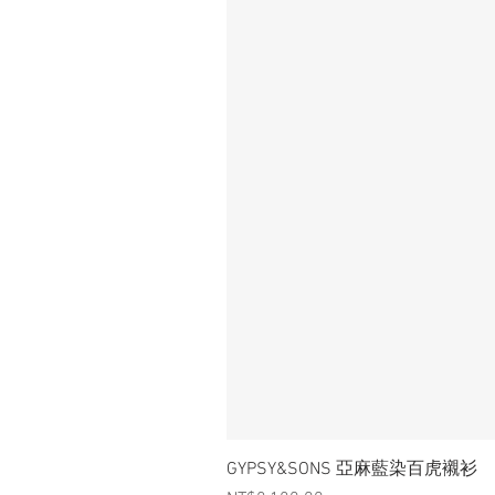
GYPSY&SONS 亞麻藍染百虎襯衫