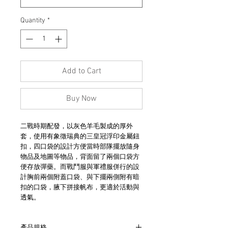
Quantity
*
Add to Cart
Buy Now
二戰時期配發，以灰色羊毛製成的厚外
套，使用有象徵瑞典的三皇冠浮印金屬鈕
扣，四口袋的設計方便當時部隊擺放隨身
物品及地圖等物品，背面留了兩個口袋方
便存放彈藥。而戰鬥服與軍禮服併行的設
計胸前兩個附蓋口袋、與下擺兩側附有暗
扣的口袋，腋下拼接帆布，更適於活動與
透氣。