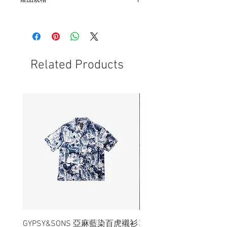
產品規格
- 衣長79cm 肩寬44cm 胸寬48cm 袖長
61cm
- 非全新的商品，在不影響正式使用的情
況下，不會視為瑕疵品。
Related Products
GYPSY&SONS 亞麻藍染百虎襯衫
聯名Hoodie