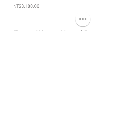
Price
Price
NT$8,180.00
NT$3,880.00
ABT 關於
CNT 聯絡
TRM 條款
VIP 會員
WANDER 本舖
No. 38, Lane 91, Section 2, Chengde Road
Datong District, Taipei City, Taiwan R.O.C.
臺北市大同區承德路二段91巷38號
SUN - THU : 14:00 - 20:00
FRI - SAT : 14:00 - 21:00
TUE: DAY OFF
​禮拜二公休
wandertaiwan@gmail.com
© 2025 by Wander Select Shop 雋永選物店 All rights
reserved.