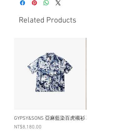
- 正背面有1處小破洞
- 非全新的商品，在不影響正式使用的情
況下，不會視為瑕疵品。
Related Products
GYPSY&SONS 亞麻藍染百虎襯衫
聯名Hoodie
Price
Price
NT$8,180.00
NT$3,880.00