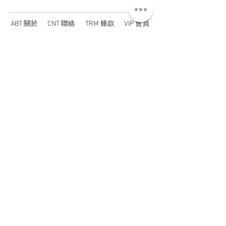
ABT 關於
CNT 聯絡
TRM 條款
VIP 會員
WANDER 本舖
No. 38, Lane 91, Section 2, Chengde Road
Datong District, Taipei City, Taiwan R.O.C.
臺北市大同區承德路二段91巷38號
SUN - THU : 14:00 - 20:00
FRI - SAT : 14:00 - 21:00
TUE: DAY OFF
​禮拜二公休
wandertaiwan@gmail.com
© 2025 by Wander Select Shop 雋永選物店 All rights
reserved.