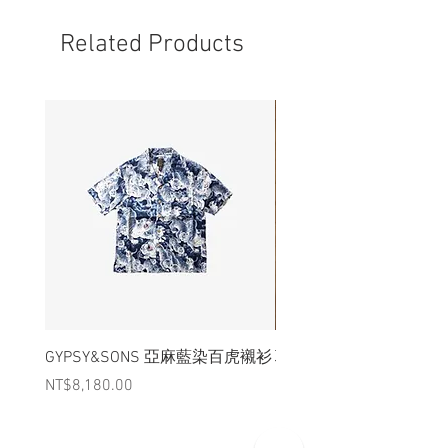
況下，不會視為瑕疵品。
Related Products
GYPSY&SONS 亞麻藍染百虎襯衫
聯名Hoodie
Price
Price
NT$8,180.00
NT$3,880.00