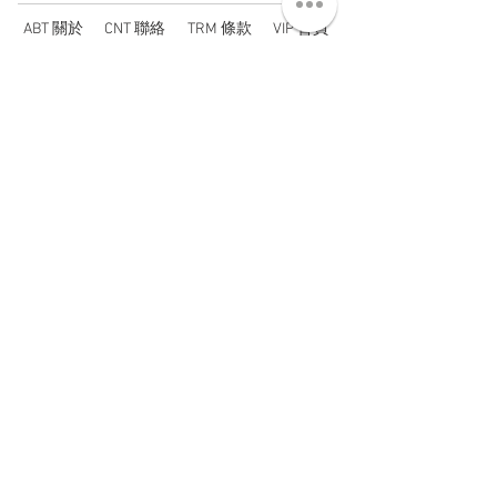
ABT 關於
CNT 聯絡
TRM 條款
VIP 會員
WANDER 本舖
No. 38, Lane 91, Section 2, Chengde Road
Datong District, Taipei City, Taiwan R.O.C.
臺北市大同區承德路二段91巷38號
SUN - THU : 14:00 - 20:00
FRI - SAT : 14:00 - 21:00
TUE: DAY OFF
​禮拜二公休
wandertaiwan@gmail.com
© 2025 by Wander Select Shop 雋永選物店 All rights
reserved.