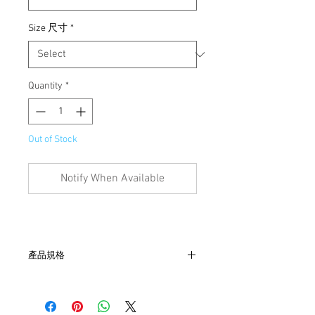
Size 尺寸
*
Quantity
*
Out of Stock
Notify When Available
產品規格
- 腰38（30“） cm、臀 56cm、襠30cm、
長93 cm、管21 cm
- 非全新的商品，在不影響正式使用的情