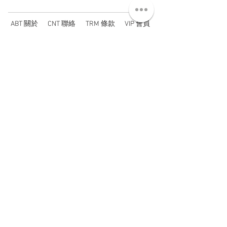
ABT 關於
CNT 聯絡
TRM 條款
VIP 會員
WANDER 本舖
No. 38, Lane 91, Section 2, Chengde Road
Datong District, Taipei City, Taiwan R.O.C.
臺北市大同區承德路二段91巷38號
SUN - THU : 14:00 - 20:00
FRI - SAT : 14:00 - 21:00
TUE: DAY OFF
​禮拜二公休
wandertaiwan@gmail.com
© 2025 by Wander Select Shop 雋永選物店 All rights
reserved.