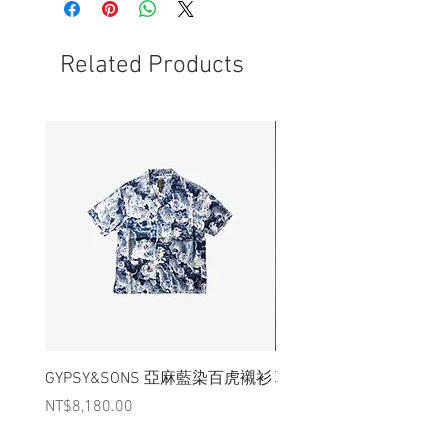
- 非全新的商品，在不影響正式使用的情
況下，不會視為瑕疵品。
Related Products
GYPSY&SONS 亞麻藍染百虎襯衫
聯名Hoodie
Price
Price
NT$8,180.00
NT$3,880.00