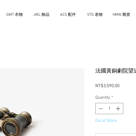
GMT 衣物
JWL 飾品
ACS 配件
VTG 老物
HMW 雜貨
法國黃銅劇院望
Price
NT$3,590.00
Quantity
*
Out of Stock